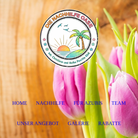
HOME
NACHHILFE
FÜR AZUBIS
TEAM
UNSER ANGEBOT
GALERIE
RABATTE