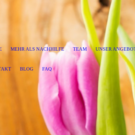
E
MEHR ALS NACHHILFE
TEAM
UNSER ANGEBO
TAKT
BLOG
FAQ